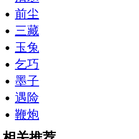
前尘
三藏
玉兔
乞巧
墨子
遇险
鞭炮
相关推荐