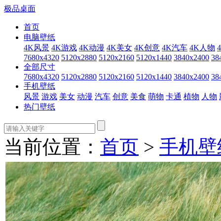
极品桌面
首页
电脑壁纸
4K风景
4K游戏
4K动漫
4K美女
4K创意
4K汽车
4K人物
7680x4320
5120x2880
5120x2160
5120x1440
3840x2400
38
全部尺寸
7680x4320
5120x2880
5120x2160
5120x1440
3840x2400
38
手机壁纸
风景
游戏
美女
动漫
汽车
创意
美食
萌物
卡通
植物
人物
热门壁纸
当前位置：
首页
>
手机壁