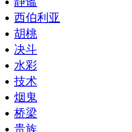
静谧
西伯利亚
胡桃
决斗
水彩
技术
烟鬼
桥梁
贵族