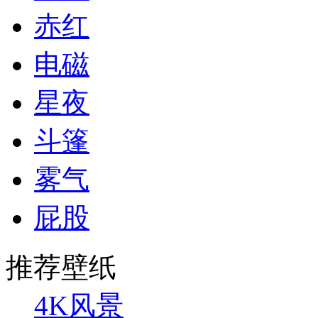
赤红
电磁
星夜
斗篷
雾气
屁股
推荐壁纸
4K风景