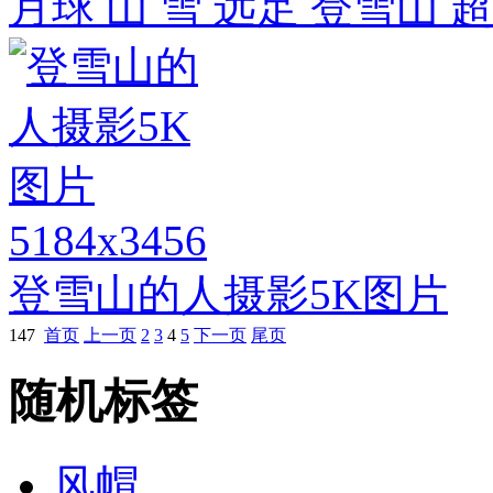
月球 山 雪 远足 登雪山
5184x3456
登雪山的人摄影5K图片
147
首页
上一页
2
3
4
5
下一页
尾页
随机标签
风帽