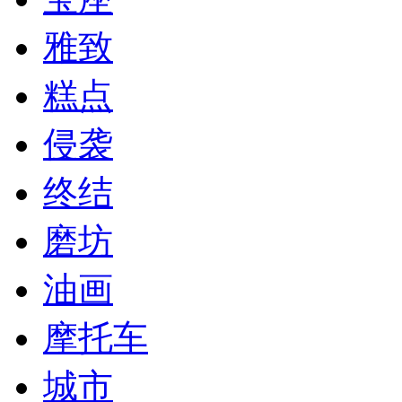
雅致
糕点
侵袭
终结
磨坊
油画
摩托车
城市