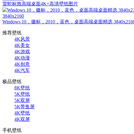
雷蛇标致高端桌面4K+高清壁纸图片
3840x2160
Windows 10，徽标，2010，蓝色，桌面高端桌面精选 3840x216
推荐壁纸
4K风景
4K美女
4K游戏
4K动漫
4K创意
4K汽车
极品壁纸
8K壁纸
5K壁纸
5K双屏
5K带鱼屏
4K壁纸
4K双屏
手机壁纸