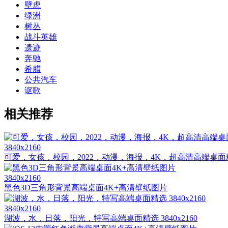
壁虎
绿洲
树丛
战斗英雄
遗迹
奔驰
希腊
公共汽车
讴歌
相关推荐
3840x2160
可爱，女孩，校园，2022，动漫，海报，4K，超高清高端桌面精选 
3840x2160
黑色3D三角形背景高端桌面4K+高清壁纸图片
3840x2160
湖波，水，日落，阳光，特写高端桌面精选 3840x2160