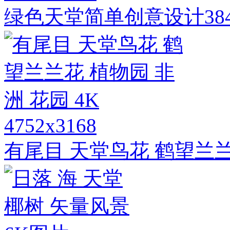
绿色天堂简单创意设计384
4752x3168
有尾目 天堂鸟花 鹤望兰兰